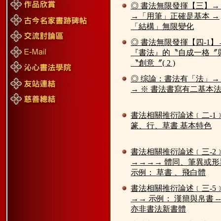
◎ 書法無限發揮【三】→
→「用筆」正確是基本 →
「結構」無限變化
◎ 書法無限發揮【四-1】
『書法』的〝自成一格〞
〝創意〞( 2 )
◎ 综論：書法有「法」→
→ ※ 書法書寫有二基本法
書法相關推衍論述﹝二-1
篆、行、草書 基本特色
書法相關推衍論述﹝三-2
→→→→ 體同、筆異或形
示例： 草書 、飛白體
書法相關推衍論述﹝三-5
→→ 示例： 漢簡與帛書 ---
亦非書法新書體