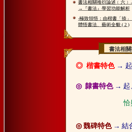
書法相關推衍論述﹝六﹞
→『書法』學習功能解析
‧極致領悟：由楷書「捺」
體悟書法、藝術全貌 ( 2 )
書法相關
◎ 楷書特色
→ 
隸書特色
→
起
◎
恰
魏碑特色
→
結
◎