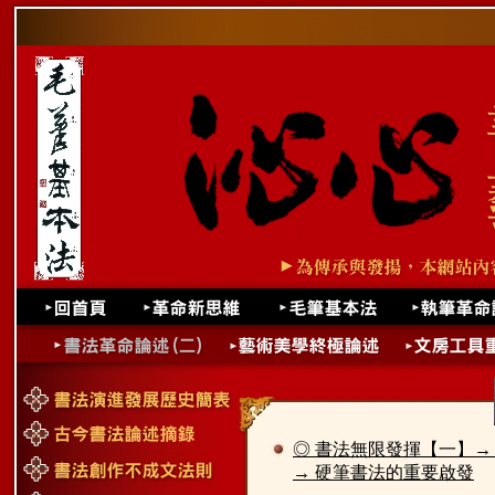
◎ 書法無限發揮【一】→
→ 硬筆書法的重要啟發