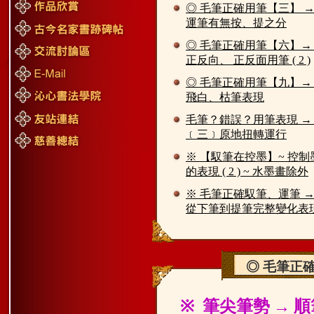
◎ 毛筆正確用筆【三】 
運筆有無按、提之分
◎ 毛筆正確用筆【六】→
正反向、 正反面用筆 ( 2 )
◎ 毛筆正確用筆【九】→
飛白、枯筆表現
毛筆？錯誤？用筆表現 →
﹝三﹞原地扭轉運行
※ 【馭筆在控墨】~ 控制
的表現 ( 2 ) ~ 水墨畫除外
※ 毛筆正確馭筆、運筆 
從下筆到提筆完整變化表
◎ 毛筆正確
筆尖筆勢
→
順
※