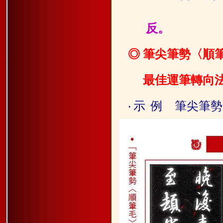
反。
◎ 筆尖筆勢〈順
最
佳運筆轉向
示
例
筆尖筆勢
‧