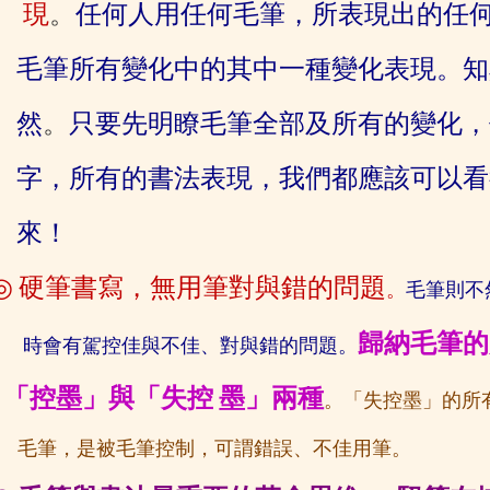
現
。
任何人用任何
毛筆，所表現出的任
毛筆所有變化中的
其中一種變化表
現。知
然
。
只要先明瞭毛筆全部及所有的變
化，
字，所有的書法表現，我們都應該可以看
來！
◎
硬筆書寫，無用筆對與錯的問題
。
毛筆則不
歸納毛筆的
時會有駕
控佳與不佳、對與錯的問題。
「控墨」
與「失控
墨」兩種
。「失控墨」的所
毛筆，是被毛筆控制，可
謂錯誤、不佳用筆。