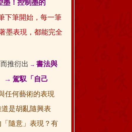
控墨！控制墨的
筆下筆開始，每一筆
著墨表現，都能完全
進而推衍出
書法與
→
！
→
駕馭「自己
與任何藝術的表現
難道是胡
亂隨興表
「隨意」
表現？有