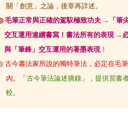
關「創
意」之論，後章再詳述。
◎
毛筆正常與正確的駕馭極致功夫
→「筆
交互運用連續書寫！
書法所有的表現
→
與「筆鋒」交互運用的著墨表現
！
◎
古今書法家所說的獨特筆法，必定在毛
內。「
古今筆法論
述摘錄」，
提供習書
較。