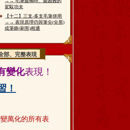
→→ 毛筆最獨特、最困難的
駕馭功夫
【十二】三支-多支毛筆併用
→→ 表現原理仍與筆尖(尖形)
或筆鋒(刷形)相通
筆全部、完整表現
有變化
表現！
習！
千變萬化的所有表