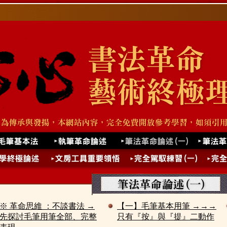
※ 革命思維 ：不談書法 →
【一】毛筆基本用筆 →→→
先探討毛筆用筆全部、完整
只有『按』與『提』二動作