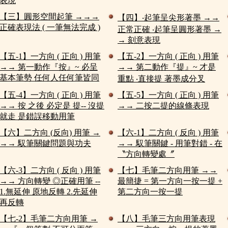
表現
【三】圓形空間起筆 →→→
【四】‧起筆呈尖形著墨 →→
正確表現法 ( 一筆無法完成 )
正常正確 ‧起筆呈圓形著墨 →
→ 刻意表現
【五-1】一方向 ( 正向 ) 用筆
【五-2】一方向 ( 正向 ) 用筆
→→ 第一動作『按』~ 必呈
→→ 第二動作『提』~ 才是
基本筆勢 任何人任何筆皆同
重點 ‧直接提 著墨成分叉
【五-4】一方向 ( 正向 ) 用筆
【五-5】一方向 ( 正向 ) 用筆
→→ 按 之後 必定是 提-- 沒提
→→ 二按二提的線條表現
就走 是錯誤移動用筆
【六】二方向 (反向) 用筆 →
【六-1】二方向 ( 反向 ) 用筆
→→ 馭筆關鍵問題與功夫
→→ 馭筆關鍵 - 用筆對錯 - 在
〝方向轉變處〞
【六-3】二方向 ( 反向 ) 用筆
【七】毛筆二方向用筆 →→
→→ 方向轉變 ◎正確用筆 --
最簡捷 = 第一方向一按一提 +
1.無延伸 原地反轉 2.先延伸
第二方向一按一提
再反轉
【七-2】毛筆二方向用筆 →
【八】毛筆三方向用筆表現