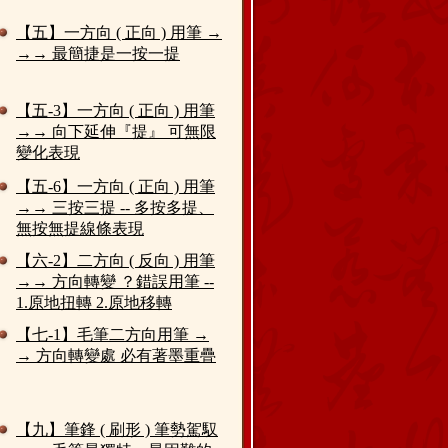
【五】一方向 ( 正向 ) 用筆 →
→→ 最簡捷是一按一提
【五-3】一方向 ( 正向 ) 用筆
→→ 向下延伸『提』 可無限
變化表現
【五-6】一方向 ( 正向 ) 用筆
→→ 三按三提 -- 多按多提、
無按無提線條表現
【六-2】二方向 ( 反向 ) 用筆
→→ 方向轉變 ？錯誤用筆 --
1.原地扭轉 2.原地移轉
【七-1】毛筆二方向用筆 →
→ 方向轉變處 必有著墨重疊
【九】筆鋒 ( 刷形 ) 筆勢駕馭