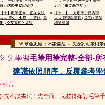
→ 『一個筆劃 不可分兩筆
→→ 三方向一按一提的著墨
寫』的歷史錯誤論點
組合 ( 重要基本功 )
【十】毛筆正常、正確表現
【十一】二支毛筆併用表現
→→ 筆尖 ( 尖形 ) 、筆鋒 ( 刷
→→ 原理與筆鋒 ( 刷形 ) 筆勢
形 ) 交互運用的表現
相通相同
※ 革命思維 ：不談書法 → 先探討毛筆用
※ 先學習
毛筆用筆完整-全部-所
建議依照順序，反覆參考學
●
引言
◎
先不談書法！
先全面、完整得探討毛筆