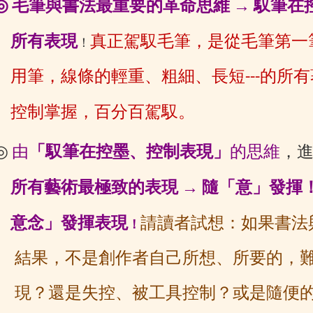
◎
毛筆與書法最重要的革命思維
→
馭筆在
真正
駕馭毛筆，是從毛筆第一
所有表現
！
用筆，線條的
輕重、粗細、長
短
的所有
---
控制掌握，百分百駕馭。
◎
由
「馭筆在控墨、控制表現」
的思維
，
所有藝術最
極
致的表現
→
隨「意」發揮
意念」發揮
表現
請讀者試想：
如果書法
！
結果，不是創作者自己所想、
所要的，
現？還是失控、被工具控制？或是隨便的