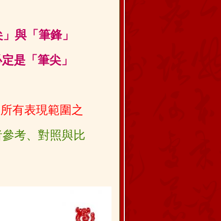
尖」與「筆鋒」
必定是「筆尖」
筆所有表現範圍之
者參考、對照與比