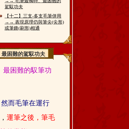
→→ 毛筆最獨特、最困難的
駕馭功夫
【十二】三支-多支毛筆併用
→→ 表現原理仍與筆尖(尖形)
或筆鋒(刷形)相通
特、最困難的駕馭功夫
、最困難的馭筆功
。
然而毛筆在運行
，
運筆之後，筆毛