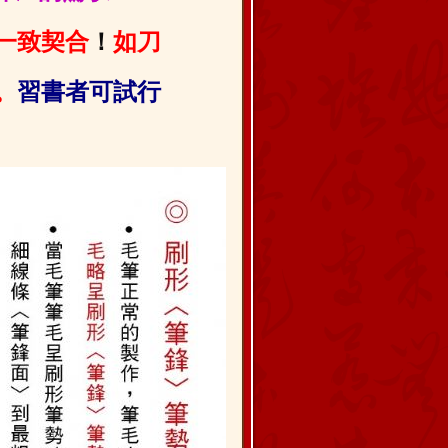
一致契合
！
如刀
。
習書者可試行