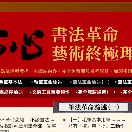
※ 革命思維 ：不談書法 →
【一】毛筆基本用筆 →→→
先探討毛筆用筆全部、完整
只有『按』與『提』二動作