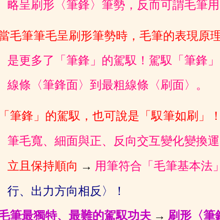
略呈刷形〈筆鋒〉筆勢，反而可
謂毛筆用
˙當毛筆筆毛呈刷形筆勢時，毛筆的表現原
是更多了「筆鋒」
的駕馭！
駕馭「筆鋒」
線條〈筆鋒面〉到最粗線條〈刷面〉。
˙「筆鋒」的駕馭，也可說是「馭筆如刷」
筆毛寬、細面與
正、反向交互變化變換運
立且保持順向
→
用筆符合「毛
筆基本法
行、出力方向相反〉！
毛筆最獨特、最難的駕馭功夫
→
刷形〈筆