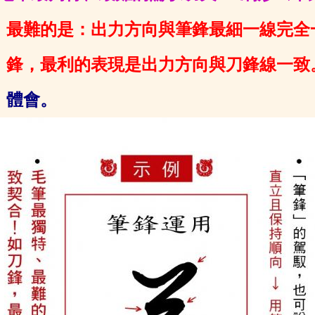
最難的是：出力方
向與筆鋒最細一線完全
鋒，最利的表現是出力方向與刀鋒線
一致
體會。