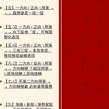
【五】一方向 ( 正向 ) 用筆 →
→→ 最簡捷是一按一提
【五-3】一方向 ( 正向 ) 用筆
→→ 向下延伸『提』 可無限
變化表現
【五-6】一方向 ( 正向 ) 用筆
→→ 三按三提 -- 多按多提、
無按無提線條表現
【六-2】二方向 ( 反向 ) 用筆
→→ 方向轉變 ？錯誤用筆 --
1.原地扭轉 2.原地移轉
【七-1】毛筆二方向用筆 →
→ 方向轉變處 必有著墨重疊
【九】筆鋒 ( 刷形 ) 筆勢駕馭