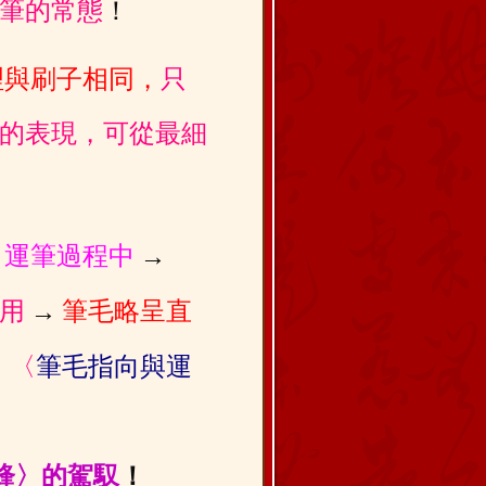
筆的常態
！
理與刷子相同，
只
的表現，可從最細
！
運筆過程中
→
用
→
筆毛略呈直
」〈
筆毛指向與運
鋒〉的駕馭
！