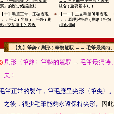
→ 『一個筆劃 不可分兩筆
→→ 三方向一按一提的著墨
寫』的歷史錯誤論點
組合 ( 重要基本功 )
【十】毛筆正常、正確表現
【十一】二支毛筆併用表現
→→ 筆尖 ( 尖形 ) 、筆鋒 ( 刷
→→ 原理與筆鋒 ( 刷形 ) 筆勢
形 ) 交互運用的表現
相通相同
【九】筆鋒 ( 刷形 ) 筆勢駕馭 →→ 毛筆最獨
◎
刷形〈筆鋒〉筆勢
的駕馭
→
毛筆最獨特
夫！
毛筆正常的製作，筆毛應呈尖形〈筆尖〉
之後，很少毛筆
能夠永遠保持尖形。
因此