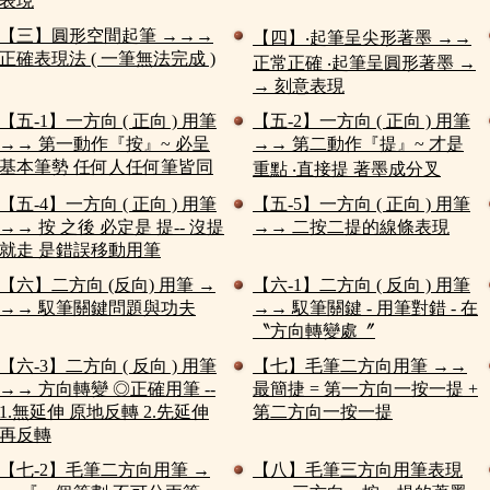
表現
【三】圓形空間起筆 →→→
【四】‧起筆呈尖形著墨 →→
正確表現法 ( 一筆無法完成 )
正常正確 ‧起筆呈圓形著墨 →
→ 刻意表現
【五-1】一方向 ( 正向 ) 用筆
【五-2】一方向 ( 正向 ) 用筆
→→ 第一動作『按』~ 必呈
→→ 第二動作『提』~ 才是
基本筆勢 任何人任何筆皆同
重點 ‧直接提 著墨成分叉
【五-4】一方向 ( 正向 ) 用筆
【五-5】一方向 ( 正向 ) 用筆
→→ 按 之後 必定是 提-- 沒提
→→ 二按二提的線條表現
就走 是錯誤移動用筆
【六】二方向 (反向) 用筆 →
【六-1】二方向 ( 反向 ) 用筆
→→ 馭筆關鍵問題與功夫
→→ 馭筆關鍵 - 用筆對錯 - 在
〝方向轉變處〞
【六-3】二方向 ( 反向 ) 用筆
【七】毛筆二方向用筆 →→
→→ 方向轉變 ◎正確用筆 --
最簡捷 = 第一方向一按一提 +
1.無延伸 原地反轉 2.先延伸
第二方向一按一提
再反轉
【七-2】毛筆二方向用筆 →
【八】毛筆三方向用筆表現