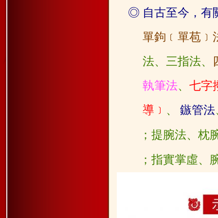
◎
自古至今，有
單鉤
﹝單苞﹞
法、三指
法、
執筆法
、
七字
導﹞
、
鏃管法
；提腕法、枕
；指實掌虛、