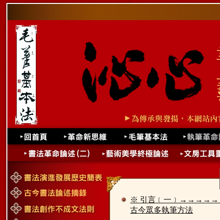
※ 引言﹝一﹞→→→→→
古今眾多執筆方法