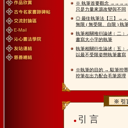
※ 執筆首要觀念 →→→
只是力量來源改變與不同
◎ 最佳執筆法【三】→→
無限 ( 無受限、自限 ) 執
執筆相關推衍論述﹝二﹞
書寫大小字的執筆
執筆相關衍生論述﹝五﹞
以最不受限姿態執筆書寫
※執筆的目的 → 馭筆控墨
控筆在出力配合毛筆原理
※ 
引
言
●