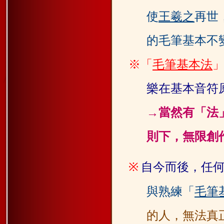
使
王羲之
再世
的毛
筆基本不
※「
毛筆基本法
樂在基本音符
→
當然有「法
則
下，無限創
※
自今而後，任
與熟練「
毛筆
的
人，無法真