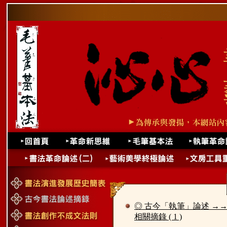
◎ 古今「執筆」論述 →
相關摘錄 ( 1 )