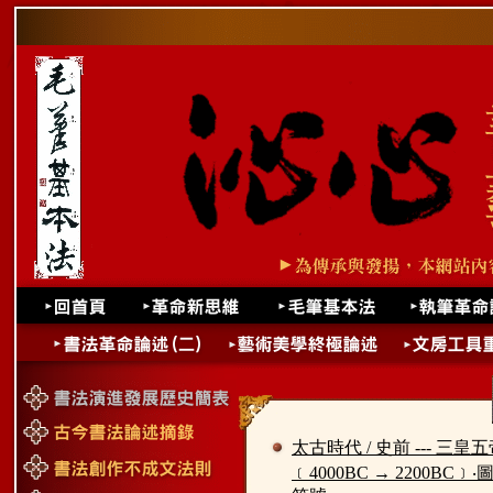
太古時代 / 史前 --- 三皇
﹝4000BC → 2200BC﹞‧