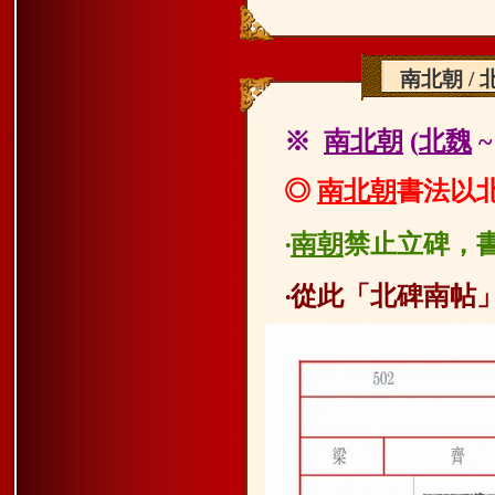
南北朝 / 
※
南北朝
(
北魏
◎
南北朝
書法以
‧
南朝
禁止立碑，
‧從此「北碑南帖