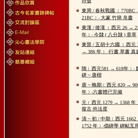
符號
東周 / 春秋戰國 ﹝770BC 
21BC﹞‧ 大篆 竹簡 帛書
東漢 / 後漢 ﹝西元 26 → 2
年﹞‧ 今隸 ( 八分隸 ) 章草
東晉 / 五胡十六國 ﹝西元 3
→ 386 年﹞ ‧行書 草書 真
隋﹝西元581 → 618年﹞‧ 
碑 ~ 唐楷
唐 ~ 晚期﹝西元 820 → 90
年﹞‧六書體已完備
元﹝西元 1279 → 1368 年
復古 尚法度
清 ~ 初 / 中期﹝西元 1662
1752 年﹞‧倡碑學 碑帖互