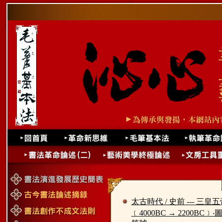
太古時代 / 史前 --- 三皇
﹝4000BC → 2200BC﹞‧